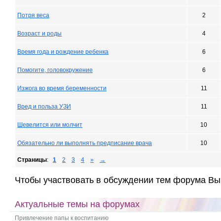
Потря веса
2
Возраст и роды
4
Время года и рождение ребенка
6
Помогите, головокружение
6
Изжога во время беременности
11
Вред и польза УЗИ
11
Шевелится или молчит
10
Обязательно ли выполнять предписание врача
10
Страницы
:
1
2
3
4
»
→
Чтобы участвовать в обсуждении тем форума Вы
Актуальные темы на форумах
Привлечение папы к воспитанию