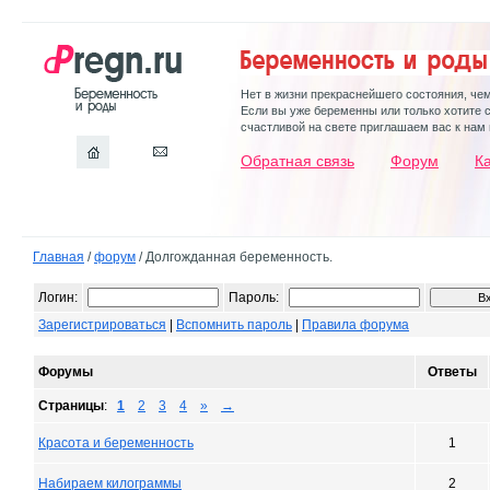
Нет в жизни прекраснейшего состояния, че
Если вы уже беременны или только хотите 
счастливой на свете приглашаем вас к нам 
Обратная связь
Форум
К
Главная
/
форум
/ Долгожданная беременность.
Логин:
Пароль:
Зарегистрироваться
|
Вспомнить пароль
|
Правила форума
Форумы
Ответы
Страницы
:
1
2
3
4
»
→
Красота и беременность
1
Набираем килограммы
2