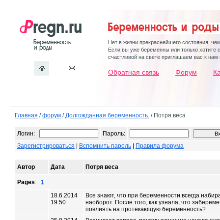
Нет в жизни прекраснейшего состояния, че
Если вы уже беременны или только хотите 
счастливой на свете приглашаем вас к нам 
Обратная связь
Форум
К
Главная
/
форум
/
Долгожданная беременность.
/ Потря веса
Логин:
Пароль:
Зарегистрироваться
|
Вспомнить пароль
|
Правила форума
Автор
Дата
Потря веса
Pages
:
1
18.6.2014
Все знают, что при беременности всегда набира
19:50
наоборот. После того, как узнала, что забереме
повлиять на протекающую беременность?