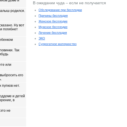
ажном доме и
В ожидании чуда – если не получается
Обследование при бесплодии
 малыш родился.
Причины бесплодия
Женское бесплодие
сказано. Ну вот
Мужское бесплодие
ли погибнет
Лечение бесплодия
ЭКО
ребенком
Суррогатное материнство
повинки. Так
ибудь
ете или
 выбросить его
ь.
 пупков нет.
роддоме и детей
зрение, в
 это не