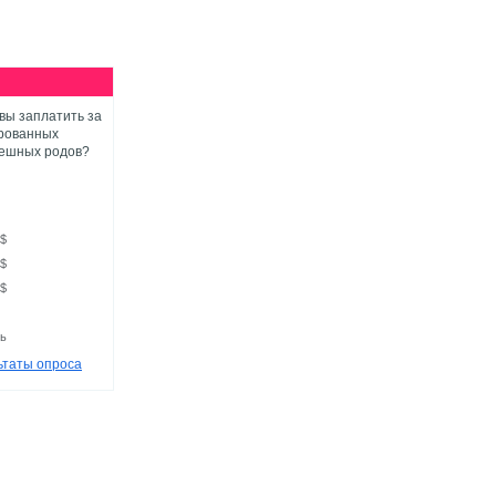
вы заплатить за
рованных
пешных родов?
0$
0$
0$
ть
ьтаты опроса