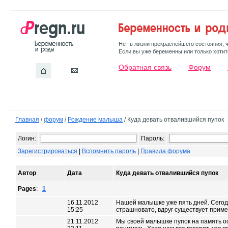
Нет в жизни прекраснейшего состояния, 
Если вы уже беременны или только хотите
Обратная связь
Форум
Главная
/
форум
/
Рождение малыша
/ Куда девать отвалившийся пупок
Логин:
Пароль:
Зарегистрироваться
|
Вспомнить пароль
|
Правила форума
Автор
Дата
Куда девать отвалившийся пупок
Pages
:
1
16.11.2012
Нашей малышке уже пять дней. Сегодн
15:25
страшновато, вдруг существует приме
21.11.2012
Мы своей малышке пупок на память ос