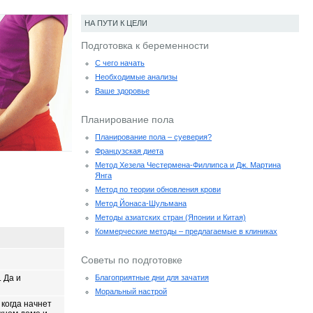
НА ПУТИ К ЦЕЛИ
Подготовка к беременности
С чего начать
Необходимые анализы
Ваше здоровье
Планирование пола
Планирование пола – суеверия?
Французская диета
Метод Хезела Честермена-Филлипса и Дж. Мартина
Янга
Метод по теории обновления крови
Метод Йонаса-Шульмана
Методы азиатских стран (Японии и Китая)
Коммерческие методы – предлагаемые в клиниках
Советы по подготовке
 Да и
Благоприятные дни для зачатия
Моральный настрой
когда начнет