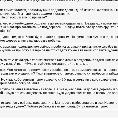
вроде надо закопать под деревом в собственном саду. Но мы живем в многоэт
рям там отвалился, поскольку мы в роддоме десять дней лежали. Желтенький
получилось. Мы пупочек в роддоме и оставили.
. Не опасно ли это по примете?
та, что его необходимо сохранить до восемнадцати лет. Правда куда потом не 
т.))) А вот про закапывание под деревом... А вдруг потом это дерево срубят и
ребенка?
од деревом, то ребенок будет расти здоровым. Но думаю, что лучше надо за 
жет дерево влиять на здоровье ребенка.
ас держали подольше, чем сейчас и ребенка выдавали при выписке уже без пу
ку ума не приложу. Наверное не стоит держать её в вазочке, спрячьте куда-н
ывают. А некоторые хранят вместе с бирочками о рождении в отдельном пак
у у всех. А где-нибудь в тумбочке, которая стоит в спальне.
пок. Мне кажется по этому поводу вообще не стоит заморачиваться, а просто
, если вам его удалили? Так и в примере с пупком, отвалился, выброси и забуд
. Но у вас собственный пупок сохранился? У нас в семье ни у кого сохраненных
орый отвалился у ребенка.
 пупок ребенка в вазочке на столе.. Не знаю, нас раньше дольше держали в 
. А куда его сейчас девать, не знаю. Куда угодно, только не на всеобщее обо
й отвалился у ребенка надо хранить. Мы просто выбросили его и все. Наверно
кую вещь в доме? Любите ребенка и вам не понадобится никакой пупок.