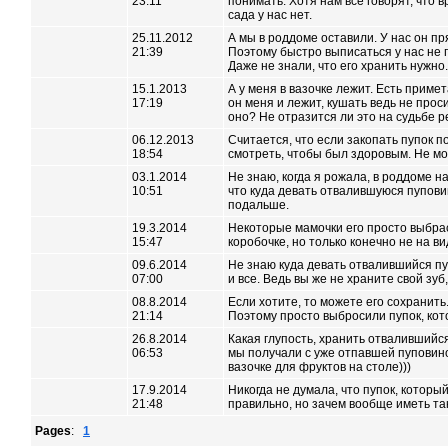
23:11
понимать. Хотя нам все говорят, что 
сада у нас нет.
25.11.2012
А мы в роддоме оставили. У нас он п
21:39
Поэтому быстро выписаться у нас не 
Даже не знали, что его хранить нужно
15.1.2013
А у меня в вазочке лежит. Есть приме
17:19
он меня и лежит, кушать ведь не проси
оно? Не отразится ли это на судьбе 
06.12.2013
Считается, что если закопать пупок п
18:54
смотреть, чтобы был здоровым. Не мо
03.1.2014
Не знаю, когда я рожала, в роддоме н
10:51
что куда девать отвалившуюся пуповин
подальше.
19.3.2014
Некоторые мамочки его просто выбрас
15:47
коробочке, но только конечно не на вид
09.6.2014
Не знаю куда девать отвалившийся пу
07:00
и все. Ведь вы же не храните свой зуб
08.8.2014
Если хотите, то можете его сохранить
21:14
Поэтому просто выбросили пупок, кот
26.8.2014
Какая глупость, хранить отвалившийся
06:53
мы получали с уже отпавшей пуповиной
вазочке для фруктов на столе)))
17.9.2014
Никогда не думала, что пупок, которы
21:48
правильно, но зачем вообще иметь та
Pages
:
1