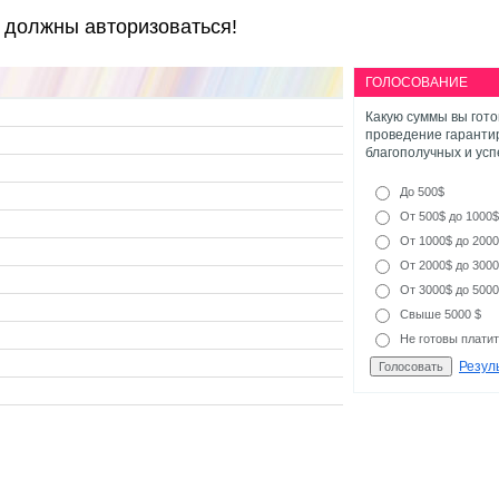
 должны авторизоваться!
ГОЛОСОВАНИЕ
Какую суммы вы гото
проведение гаранти
благополучных и ус
До 500$
От 500$ до 1000$
От 1000$ до 200
От 2000$ до 300
От 3000$ до 500
Свыше 5000 $
Не готовы плати
Резул